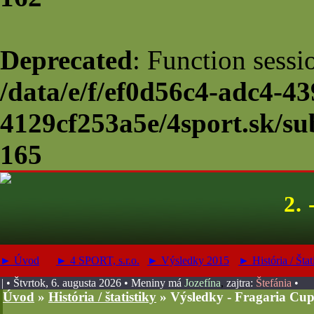
Deprecated
: Function sessi
/data/e/f/ef0d56c4-adc4-43
4129cf253a5e/4sport.sk/su
165
2. 
► Úvod
► 4 SPORT, s.r.o.
► Výsledky 2015
► História / Štat
| • Štvrtok, 6. augusta 2026
• Meniny má
Jozefína
,
zajtra:
Štefánia
•
Úvod
»
História / štatistiky
»
Výsledky - Fragaria Cup