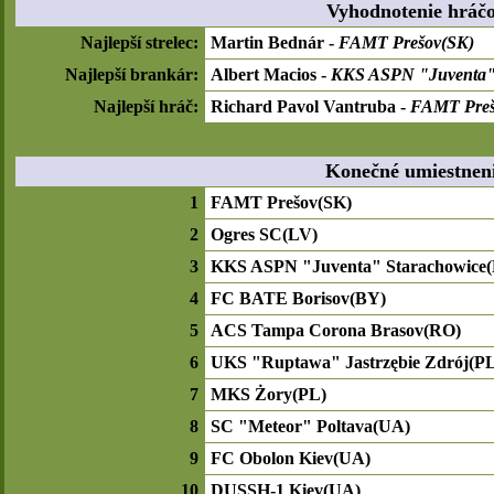
Vyhodnotenie hráč
Najlepší strelec:
Martin Bednár -
FAMT Prešov(SK)
Najlepší brankár:
Albert Macios -
KKS ASPN "Juventa" 
Najlepší hráč:
Richard Pavol Vantruba -
FAMT Preš
Konečné umiestnen
1
FAMT Prešov(SK)
2
Ogres SC(LV)
3
KKS ASPN "Juventa" Starachowice(
4
FC BATE Borisov(BY)
5
ACS Tampa Corona Brasov(RO)
6
UKS "Ruptawa" Jastrzębie Zdrój(P
7
MKS Żory(PL)
8
SC "Meteor" Poltava(UA)
9
FC Obolon Kiev(UA)
10
DUSSH-1 Kiev(UA)