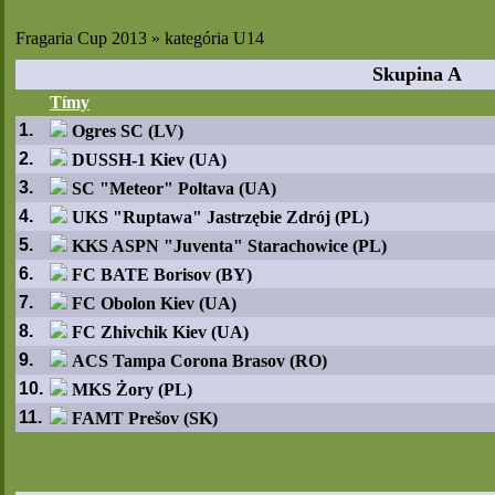
Fragaria Cup 2013 » kategória U14
Skupina A
Tímy
1.
Ogres SC (LV)
2.
DUSSH-1 Kiev (UA)
3.
SC "Meteor" Poltava (UA)
4.
UKS "Ruptawa" Jastrzębie Zdrój (PL)
5.
KKS ASPN "Juventa" Starachowice (PL)
6.
FC BATE Borisov (BY)
7.
FC Obolon Kiev (UA)
8.
FC Zhivchik Kiev (UA)
9.
ACS Tampa Corona Brasov (RO)
10.
MKS Żory (PL)
11.
FAMT Prešov (SK)