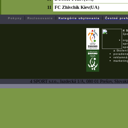
11
FC Zhivchik Kiev(UA)
|
|
|
Pokyny
Rozlosovanie
Kategórie ubytovania
Čestné preh
4 
špo
org
spr
spo
a školení
poradens
reklamná
marketin
4 SPORT s.r.o., Jazdecká 1/A, 080 01 Prešov, Slovaki