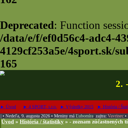
Deprecated
: Function sessi
/data/e/f/ef0d56c4-adc4-43
4129cf253a5e/4sport.sk/su
165
2. 
► Úvod
► 4 SPORT, s.r.o.
► Výsledky 2015
► História / Štat
| • Nedeľa, 9. augusta 2026
• Meniny má
Ľubomíra
,
zajtra:
Vavrinec
•
Úvod
»
História / štatistiky
»
- zoznam zúčastnených t