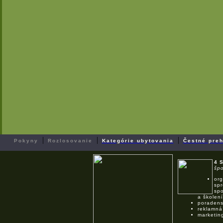
|
|
|
Pokyny
Rozlosovanie
Kategórie ubytovania
Čestné preh
4 
špo
org
spr
spo
a školení
poradens
reklamná
marketin