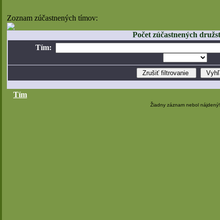
Zoznam zúčastnených tímov:
Počet zúčastnených družst
Tím:
Tím
Žiadny záznam nebol nájdený!